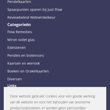
Pendelkaarten
Spaarpunten sparen bij Just Flow
Reviewbeleid Webwinkelkeur
Categorieën
Flow Remedies
Miron violet glas
Edelstenen
Pendels en biotensors
Kaarsen en wierook
Boeken en Orakelkaarten
Diversen
Links
Just Flow weblog
Deze website gebruikt cookies voor een goede werking
Flow Remedies website (NL)
van de website en voor het bijhouden van anonieme
Flow Remedies English website
productstatistieken, er worden geen persoonlijke