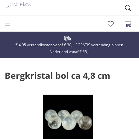
€ 4,95 verzendkosten vanaf € 30,-. / GRATIS verzending binnen
Nederland vanaf € 65,-
Bergkristal bol ca 4,8 cm