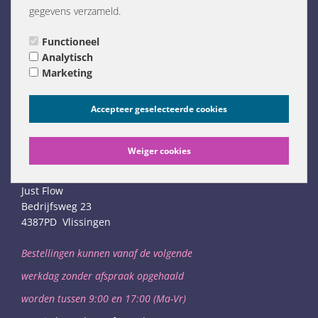
gegevens verzameld.
Links (NL only)
Functioneel
Analytisch
Marketing
Accepteer geselecteerde cookies
Weiger cookies
Bedrijfsgegevens
Just Flow
Bedrijfsweg 23
4387PD Vlissingen
Bestellingen kunnen vanaf de volgende
werkdag
zonder afspraak opgehaald
worden
tussen 9:00 en 17:00 (Ma-Vr)