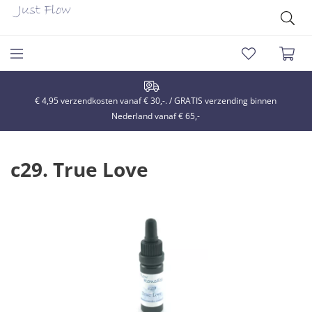
€ 4,95 verzendkosten vanaf € 30,-. / GRATIS verzending binnen
Nederland vanaf € 65,-
c29. True Love