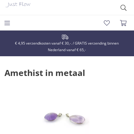
€ 4,95 verzendkosten vanaf € 30,-. / GRATIS verzending binnen
Nederland vanaf € 65,-
Amethist in metaal