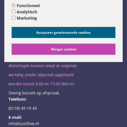
Functioneel
Analytisch
Marketing
Bedrijfsgegevens
Accepteer geselecteerde cookies
Just Flow
Bedrijfsweg 23
Weiger cookies
4387PD Vlissingen
Bestellingen kunnen vanaf de volgende
werkdag
zonder afspraak opgehaald
worden
tussen 9:00 en 17:00 (Ma-Vr)
Overig bezoek op afspraak.
Telefoon:
(0118) 49 19 49
E-mail:
info@justflow.nl