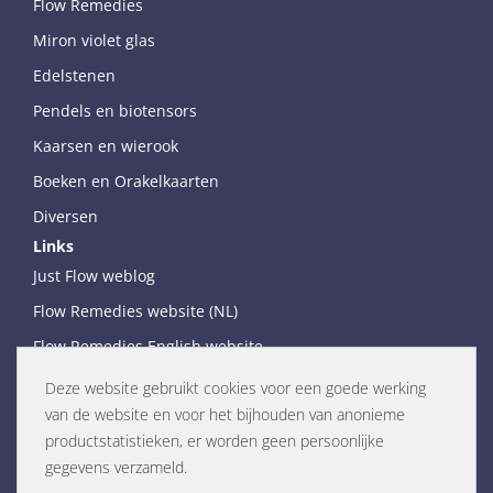
Flow Remedies
Miron violet glas
Edelstenen
Pendels en biotensors
Kaarsen en wierook
Boeken en Orakelkaarten
Diversen
Links
Just Flow weblog
Flow Remedies website (NL)
Flow Remedies English website
Links (NL only)
Deze website gebruikt cookies voor een goede werking
van de website en voor het bijhouden van anonieme
productstatistieken, er worden geen persoonlijke
gegevens verzameld.