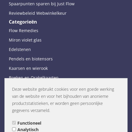
Spaarpunten sparen bij Just Flow
Reviewbeleid Webwinkelkeur
Categorieën
Flow Remedies
Miron violet glas
Edelstenen
Pendels en biotensors
Kaarsen en wierook
Boeken en Orakelkaarten
Diversen
Deze website gebruikt cookies voor een goede werking
Links
van de website en voor het bijhouden van anonieme
Just Flow weblog
productstatistieken, er worden geen persoonlijke
gegevens verzameld.
Flow Remedies website (NL)
Flow Remedies English website
Functioneel
Analytisch
Links (NL only)