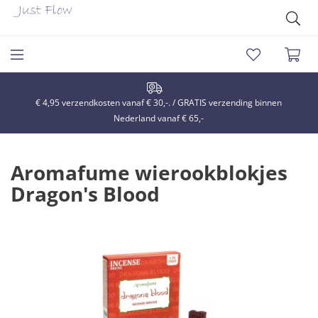
€ 4,95 verzendkosten vanaf € 30,-. / GRATIS verzending binnen
Nederland vanaf € 65,-
Aromafume wierookblokjes
Dragon's Blood