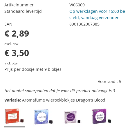
Artikelnummer
W06069
Standaard levertijd
Op werkdagen voor 15:00 be
steld, vandaag verzonden
EAN
8901362067385
€ 2,89
excl. btw
€ 3,50
incl. btw
Prijs per doosje met 9 blokjes
Voorraad :
5
Het aantal spaarpunten dat je voor dit product ontvangt is
3
Variatie:
Aromafume wierookblokjes Dragon's Blood