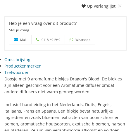
Op verlanglijst
Heb je een vraag over dit product?
Stel je vraag
Mail
0118-491949
Whatsapp
Omschrijving
Productkenmerken
Trefwoorden
Doosje met 9 aromafume blokjes Dragon's Blood. De blokjes
zijn alleen geschikt voor een Aromafume diffuser omdat
andere diffusers niet warm genoeg worden.
Inclusief handleiding in het Nederlands, Duits, Engels,
Italiaans, Frans en Spaans. Een blokje bevat natuurlijke
ingrediënten zoals bloemen, extracten van boomschors en
bomen, aromatische houtsoorten, exotische bloemen, harsen
en bladeren. Ze zijn van verantwoorde afkomst en voldoen