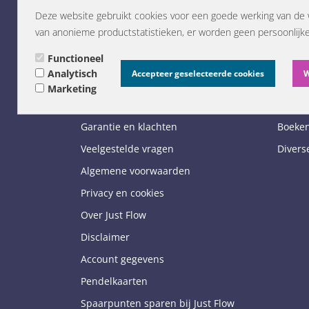
Deze website gebruikt cookies voor een goede werking van de 
Home
Flow 
van anonieme productstatistieken, er worden geen persoonlijk
Contact
Miron v
Functioneel
Betaalmethoden
Edelst
Analytisch
Accepteer geselecteerde cookies
W
Levertijd en verzending
Pendel
Marketing
Retourneren
Kaarse
Garantie en klachten
Boeken
Veelgestelde vragen
Divers
Algemene voorwaarden
Privacy en cookies
Over Just Flow
Disclaimer
Account gegevens
Pendelkaarten
Spaarpunten sparen bij Just Flow