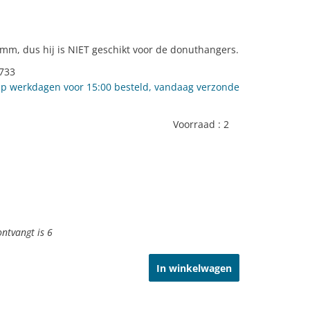
6 mm, dus hij is NIET geschikt voor de donuthangers.
733
p werkdagen voor 15:00 besteld, vandaag verzonde
Voorraad :
2
ontvangt is
6
In winkelwagen