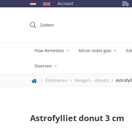
Account
igen voorraad
Zoeken
Flow Remedies
Miron violet glas
Ed
Diversen
Edelstenen
Hangers - donuts
Astrofyl
Astrofylliet donut 3 cm