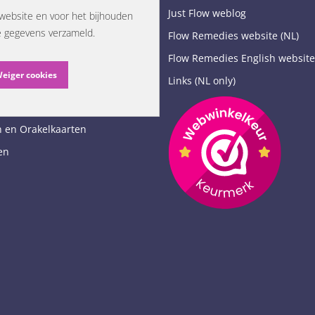
Just Flow weblog
website en voor het bijhouden
Remedies
e gegevens verzameld.
Flow Remedies website (NL)
iolet glas
Flow Remedies English website
enen
eiger cookies
Links (NL only)
s en biotensors
n en wierook
 en Orakelkaarten
en