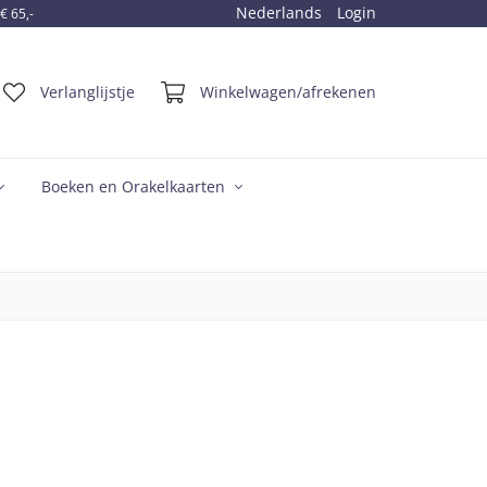
Nederlands
Login
€ 65,-
Ac
Verlanglijstje
Winkelwagen/afrekenen
Boeken en Orakelkaarten