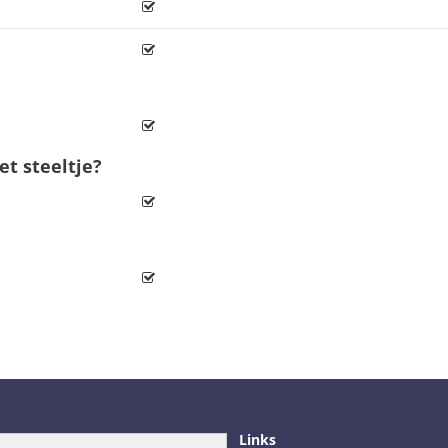
t steeltje?
Links
orieën