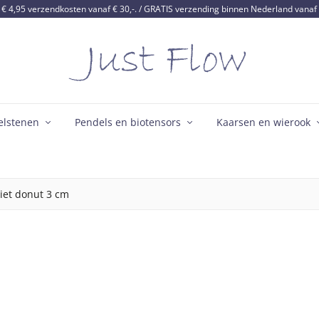
€ 4,95 verzendkosten vanaf € 30,-. / GRATIS verzending binnen Nederland vanaf 
elstenen
Pendels en biotensors
Kaarsen en wierook
liet donut 3 cm