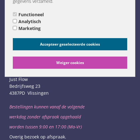
gegevens verzameld.
Links (NL only)
Functioneel
Analytisch
Marketing
Accepteer geselecteerde cookies
Weiger cookies
Bedrijfsgegevens
Just Flow
Bedrijfsweg 23
4387PD Vlissingen
Bestellingen kunnen vanaf de volgende
werkdag
zonder afspraak opgehaald
worden
tussen 9:00 en 17:00 (Ma-Vr)
Overig bezoek op afspraak.