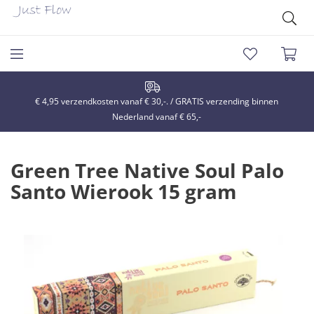
€ 4,95 verzendkosten vanaf € 30,-. / GRATIS verzending binnen
Nederland vanaf € 65,-
Green Tree Native Soul Palo
Santo Wierook 15 gram