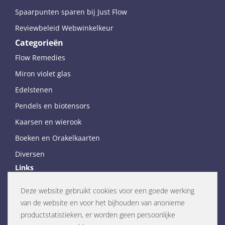
Spaarpunten sparen bij Just Flow
Reviewbeleid Webwinkelkeur
Categorieën
Flow Remedies
Miron violet glas
Edelstenen
Pendels en biotensors
Kaarsen en wierook
Boeken en Orakelkaarten
Diversen
Links
Just Flow weblog
Deze website gebruikt cookies voor een goede werking
Flow Remedies website (NL)
van de website en voor het bijhouden van anonieme
Flow Remedies English website
productstatistieken, er worden geen persoonlijke