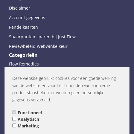
Disclaimer
Account gegevens
Pendelkaarten
Spaarpunten sparen bij Just Flow
Reviewbeleid Webwinkelkeur
Categorieën
Flow Remedies
Miron violet glas
Deze website gebruikt cookies voor een goede werking
Edelstenen
van de website en voor het bijhouden van anonieme
Pendels en biotensors
productstatistieken, er worden geen persoonlijke
gegevens verzameld.
Kaarsen en wierook
Boeken en Orakelkaarten
Functioneel
Analytisch
Diversen
Marketing
Links