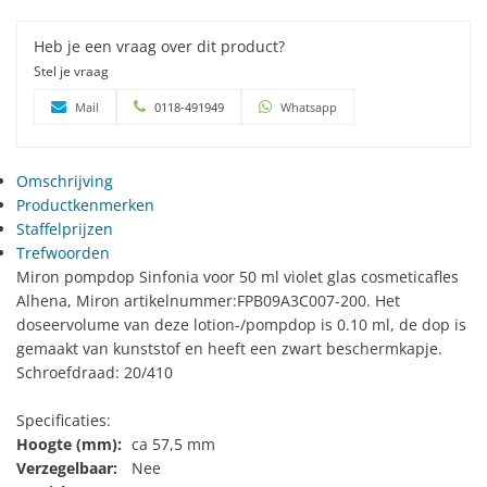
Heb je een vraag over dit product?
Stel je vraag
Mail
0118-491949
Whatsapp
Omschrijving
Productkenmerken
Staffelprijzen
Trefwoorden
Miron pompdop Sinfonia voor 50 ml violet glas cosmeticafles
Alhena, Miron artikelnummer:
FPB09A3C007-200
. Het
doseervolume van deze lotion-/pompdop is 0.10 ml, de dop is
gemaakt van kunststof en heeft een zwart beschermkapje.
Schroefdraad: 20/410
Specificaties:
Hoogte (mm):
ca 57,5 mm
Verzegelbaar:
Nee