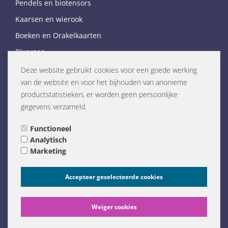
Pendels en biotensors
Kaarsen en wierook
Boeken en Orakelkaarten
Diversen
Links
Deze website gebruikt cookies voor een goede werking
Just Flow weblog
van de website en voor het bijhouden van anonieme
productstatistieken, er worden geen persoonlijke
Flow Remedies website (NL)
gegevens verzameld.
Flow Remedies English website
Links (NL only)
Functioneel
Analytisch
Marketing
Accepteer geselecteerde cookies
Weiger cookies