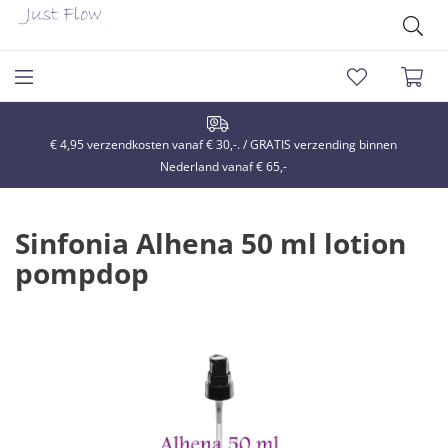
€ 4,95 verzendkosten vanaf € 30,-. / GRATIS verzending binnen
Nederland vanaf € 65,-
Sinfonia Alhena 50 ml lotion
pompdop