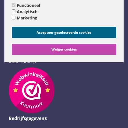
Functioneel
Boeken en Orakelkaarten
Analytisch
Marketing
Diversen
Links
Accepteer geselecteerde cookies
Just Flow weblog
Flow Remedies website (NL)
Weiger cookies
Flow Remedies English website
Links (NL only)
Bedrijfsgegevens