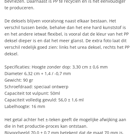
bevriezen. Daarnaast is PP te recyclen en is het eenvoudiger
te produceren.
De deksels blijven vooralsnog naast elkaar bestaan. Het
verschil tussen beide, behalve dan het ene hard kunststof is
en het andere ietwat flexibel, is vooral dat de kleur van het PP
deksel dieper is en dat het meer glanst. De extra foto laat dit
verschil redelijk goed zien: links het urea deksel, rechts het PP
deksel.
Specificaties: Hoogte zonder dop: 3,30 cm ± 0,6 mm
Diameter 6,32 cm + 1,4 / -0,7 mm
Gewicht: 90 gr
Schroefdraad: speciaal ontwerp
Capaciteit tot vulpunt: 50ml
Capaciteit volledig gevuld: 56,0 ± 1,6 ml
Labelhoogte: 16 mm
Het getal achter het ±-teken geeft de mogelijke afwijking aan
die in het productie-proces kan ontstaan.
Bijvoorbeeld 70,0 ± 0,7 mm betekent dat de maat 70 mm is,