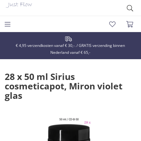
€ 4,95 verzendkosten vanaf € 30,-. / GRATIS verzending binnen
Nederland vanaf € 65,-
28 x 50 ml Sirius
cosmeticapot, Miron violet
glas