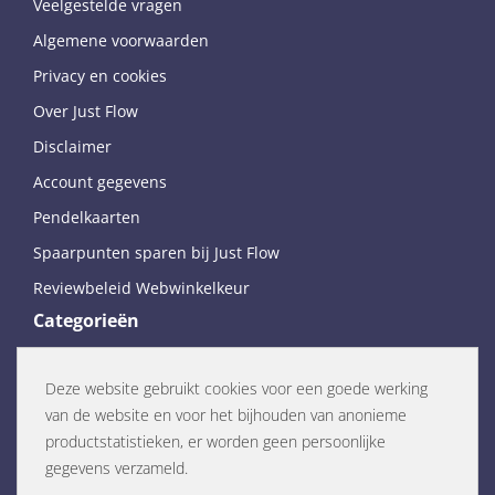
Veelgestelde vragen
Algemene voorwaarden
Privacy en cookies
Over Just Flow
Disclaimer
Account gegevens
Pendelkaarten
Spaarpunten sparen bij Just Flow
Reviewbeleid Webwinkelkeur
Categorieën
Flow Remedies
Miron violet glas
Deze website gebruikt cookies voor een goede werking
van de website en voor het bijhouden van anonieme
Edelstenen
productstatistieken, er worden geen persoonlijke
Pendels en biotensors
gegevens verzameld.
Kaarsen en wierook